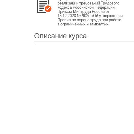
реализации требований Трудового
кодекса Российской Федерации,
Приказа Минтруда России от
15.12.2020 № 902н «Об утверждении
Правил по охране труда при работе
в ограниченных и замкнутых
пространствах».
Целью обучения по Программе
Описание курса
является закрепление полученных
при обучении теоретических знаний
и практических умений,
необходимых для безопасного
выполнения работ, а также освоение
и выработка практических навыков
безопасных методов и приемов
выполнения работ в ограниченных и
замкнутых пространствах.