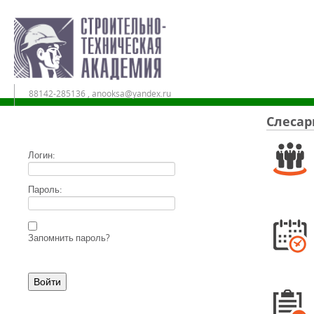
88142-285136 , anooksa@yandex.ru
Слесар
Дистанционное обучение в АНО ДПО «СТА»
Логин:
Пароль:
Запомнить пароль?