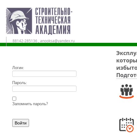
88142-285136 , anooksa@yandex.ru
Эксплу
которы
Дистанционное обучение в АНО ДПО «СТА»
избыто
Логин:
Подгот
Пароль:
Запомнить пароль?