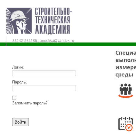
88142-285136 , anooksa@yandex.ru
Специа
выполн
Дистанционное обучение в АНО ДПО «СТА»
измере
Логин:
среды
Пароль:
Запомнить пароль?