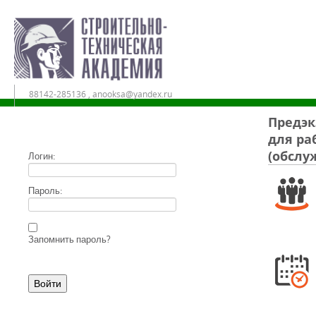
88142-285136 , anooksa@yandex.ru
Предэк
для ра
Дистанционное обучение в АНО ДПО «СТА»
(обслу
Логин:
Пароль:
Запомнить пароль?